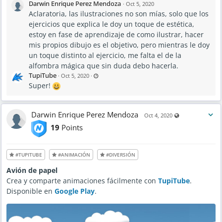
Darwin Enrique Perez Mendoza
·
Oct 5, 2020
Aclaratoria, las ilustraciones no son mías, solo que los
ejercicios que explica le doy un toque de estética,
estoy en fase de aprendizaje de como ilustrar, hacer
mis propios dibujo es el objetivo, pero mientras le doy
un toque distinto al ejercicio, me falta el de la
alfombra mágica que sin duda debo hacerla.
L
TupiTube
·
Oct 5, 2020
·
a
Super!
s
t
u
p
d
a
Darwin Enrique Perez Mendoza
Visible also to 
Oct 4, 2020
t
e
19
Points
d
O
c
t
5
#TUPITUBE
#ANIMACIÓN
#DIVERSIÓN
,
2
0
Avión de papel
2
0
Crea y comparte animaciones fácilmente con
TupiTube
.
-
7
Disponible en
Google Play
.
:
0
3
A
M