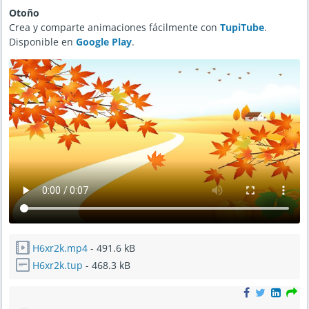
Otoño
Crea y comparte animaciones fácilmente con
TupiTube
.
Disponible en
Google Play
.
H6xr2k.mp4
- 491.6 kB
H6xr2k.tup
- 468.3 kB