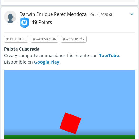
Darwin Enrique Perez Mendoza
Visible also to 
Oct 4, 2020
19
Points
#TUPITUBE
#ANIMACIÓN
#DIVERSIÓN
Pelota Cuadrada
Crea y comparte animaciones fácilmente con
TupiTube
.
Disponible en
Google Play
.