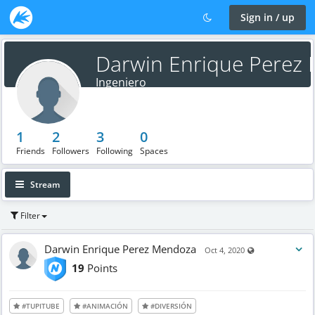
Sign in / up
Darwin Enrique Perez
Ingeniero
1
2
3
0
Friends
Followers
Following
Spaces
Stream
Filter
Darwin Enrique Perez Mendoza
Visible also to 
Oct 4, 2020
19
Points
#TUPITUBE
#ANIMACIÓN
#DIVERSIÓN