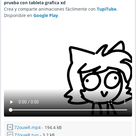
prueba con tableta grafica xd
Crea y comparte animaciones fácilmente con
TupiTube
.
Disponible en
Google Play
.
72ouwR.mp4
- 194.4 kB
72ouwR.tup
- 3.2 kB