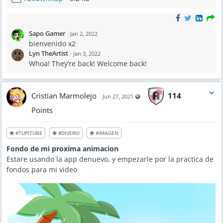
Sapo Gamer
·
Jan 2, 2022
bienvenido x2
Lyn TheArtist
·
Jan 3, 2022
Whoa! They’re back! Welcome back!
Cristian Marmolejo
114
Visible also to unregistered use
Jun 27, 2021
Points
#TUPITUBE
#DIVERSI
#IMAGEN
Fondo de mi proxima animacion
Estare usando la app denuevo, y empezarle por la practica de
fondos para mi video