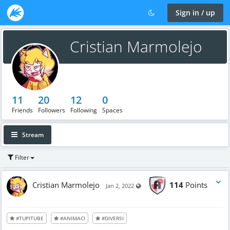
Sign in / up
Cristian Marmolejo
11
20
12
0
Friends
Followers
Following
Spaces
Stream
Filter
Cristian Marmolejo
114
Points
Visible also to unregistered users
Jan 2, 2022
#TUPITUBE
#ANIMACI
#DIVERSI