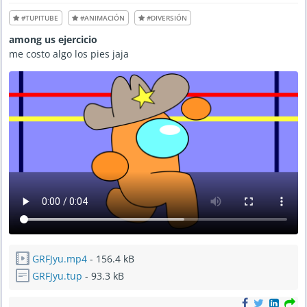
#TUPITUBE
#ANIMACIÓN
#DIVERSIÓN
among us ejercicio
me costo algo los pies jaja
GRFJyu.mp4
- 156.4 kB
GRFJyu.tup
- 93.3 kB