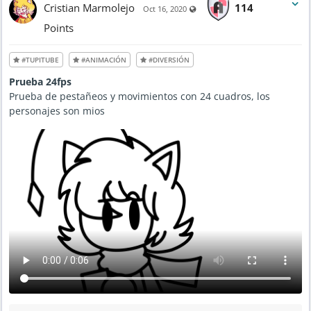
M
Cristian Marmolejo
114
Visible also to unregistered use
t
Oct 16, 2020
a
e
y
d
2
Points
M
6
a
,
y
2
2
0
#TUPITUBE
#ANIMACIÓN
#DIVERSIÓN
7
2
,
1
2
-
Prueba 24fps
0
9
2
:
Prueba de pestañeos y movimientos con 24 cuadros, los
1
3
-
personajes son mios
9
6
A
:
M
5
5
P
M