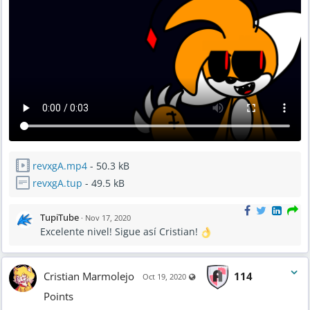
revxgA.mp4
- 50.3 kB
revxgA.tup
- 49.5 kB
TupiTube
·
Nov 17, 2020
Excelente nivel! Sigue así Cristian!
Cristian Marmolejo
114
Visible also to unregistered use
Oct 19, 2020
Points