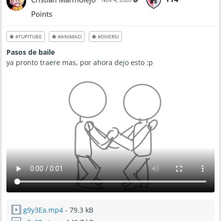
e
b
2
Points
6
,
2
0
#TUPITUBE
#ANIMACI
#DIVERSI
2
1
-
Pasos de baile
7
:
ya pronto traere mas, por ahora dejo esto :p
0
1
A
M
g9y3Ea.mp4
- 79.3 kB