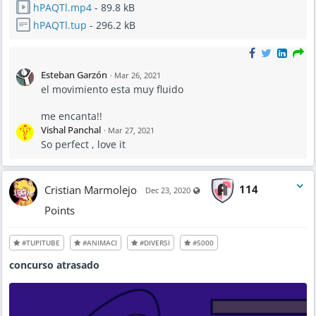
hPAQTl.mp4
- 89.8 kB
hPAQTl.tup
- 296.2 kB
Esteban Garzón
·
Mar 26, 2021
el movimiento esta muy fluido
me encanta!!
Vishal Panchal
·
Mar 27, 2021
So perfect , love it
Cristian Marmolejo
114
Visible also to unregistered use
Dec 23, 2020
Points
#TUPITUBE
#ANIMACI
#DIVERSI
#5000
concurso atrasado