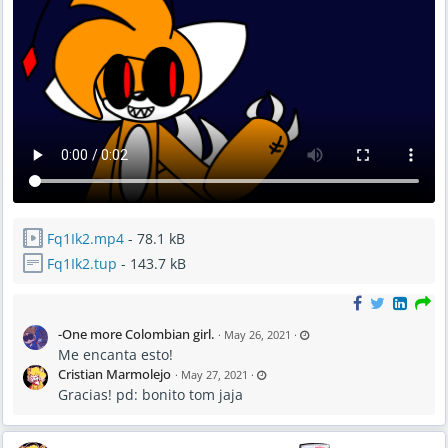
Fq1Ik2.mp4
- 78.1 kB
Fq1Ik2.tup
- 143.7 kB
L
-One more Colombian girl.
·
May 26, 2021
·
a
Me encanta esto!
s
t
L
Cristian Marmolejo
·
May 27, 2021
·
u
a
p
Gracias! pd: bonito tom jaja
s
d
t
a
u
t
p
e
d
d
a