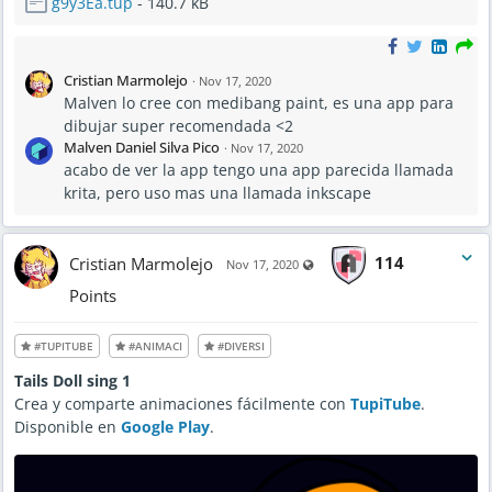
g9y3Ea.tup
- 140.7 kB
Cristian Marmolejo
·
Nov 17, 2020
Malven lo cree con medibang paint, es una app para
dibujar super recomendada <2
Malven Daniel Silva Pico
·
Nov 17, 2020
acabo de ver la app tengo una app parecida llamada
krita, pero uso mas una llamada inkscape
Cristian Marmolejo
114
Visible also to unregistered us
Nov 17, 2020
Points
#TUPITUBE
#ANIMACI
#DIVERSI
Tails Doll sing 1
Crea y comparte animaciones fácilmente con
TupiTube
.
Disponible en
Google Play
.