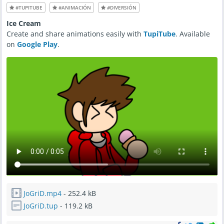
2
#TUPITUBE
#ANIMACIÓN
#DIVERSIÓN
7
,
2
Ice Cream
0
2
Create and share animations easily with
TupiTube
. Available
1
-
on
Google Play
.
6
:
1
5
P
M
JoGriD.mp4
- 252.4 kB
JoGriD.tup
- 119.2 kB