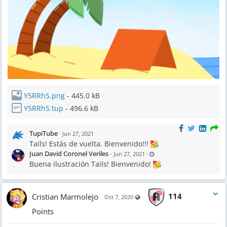
Y5RRhS.png
- 445.0 kB
Y5RRhS.tup
- 496.6 kB
TupiTube
·
Jun 27, 2021
Tails! Estás de vuelta. Bienvenido!!!
L
Juan David Coronel Veriles
·
Jun 27, 2021
·
a
Buena ilustración Tails! Bienvenido!
s
t
u
p
d
a
Cristian Marmolejo
114
Visible also to unregistered user
t
Oct 7, 2020
e
d
Points
J
u
n