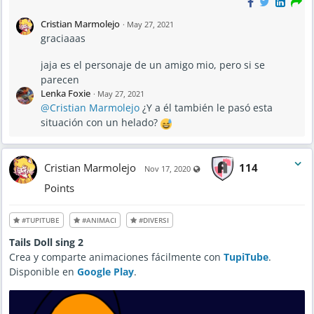
Cristian Marmolejo
·
May 27, 2021
graciaaas
jaja es el personaje de un amigo mio, pero si se
parecen
Lenka Foxie
·
May 27, 2021
@Cristian Marmolejo
¿Y a él también le pasó esta
situación con un helado?
Cristian Marmolejo
114
Visible also to unregistered us
Nov 17, 2020
Points
#TUPITUBE
#ANIMACI
#DIVERSI
Tails Doll sing 2
Crea y comparte animaciones fácilmente con
TupiTube
.
Disponible en
Google Play
.