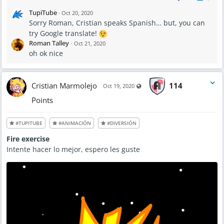
TupiTube
·
Oct 20, 2020
Sorry Roman, Cristian speaks Spanish… but, you can
try Google translate!
Roman Talley
·
Oct 21, 2020
oh ok nice
Cristian Marmolejo
114
Visible also to unregistered use
Oct 19, 2020
Points
#TUPITUBE
#ANIMACIÓN
#DIVERSIÓN
Fire exercise
Intente hacer lo mejor, espero les guste