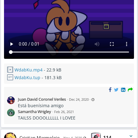
WdabKu.mp4
- 22.9 kB
WdabKu.tup
- 181.3 kB
L
Juan David Coronel Veriles
·
Dec 24, 2020
·
a
Está buenísima amigo
s
t
Samantha Wrigley
·
Feb 26, 2021
u
p
TAILSS DOOOLLLLLL I LOVEE
d
a
t
e
d
F
Cristian Marmolejo
114
Visible also to unregistered user
Nov 4, 2020