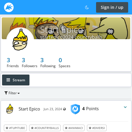
Sign in / up
Start Epico
startepico2024 countryballs
3
3
3
0
Friends
Followers
Following
Spaces
Stream
Filter
Start Epico
4
Points
Visible also to unregistered users
Jun 23, 2024
#TUPITUBE
#COUNTRYBALLS
#ANIMACI
#DIVERSI