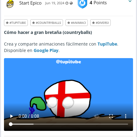
Start Epico
4
Points
Last updated Jun 19, 2024 - 5:39 PM
Visible also to unregistered users
Jun 19, 2024
#TUPITUBE
#COUNTRYBALLS
#ANIMACI
#DIVERSI
Cómo hacer a gran bretaña (countryballs)
Crea y comparte animaciones fácilmente con
TupiTube
.
Disponible en
Google Play
.